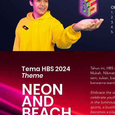
OB
1.
2.
3.
4.
5.
Tema HBS 2024
Tahun ini, HBS
Mukah. Nikmati
Theme
seni, sukan, b
NEON
berwarna-warni
Embrace the vib
AND
celebrate yout
in the luminous
BEACH
sports, a bustl
becomes a play