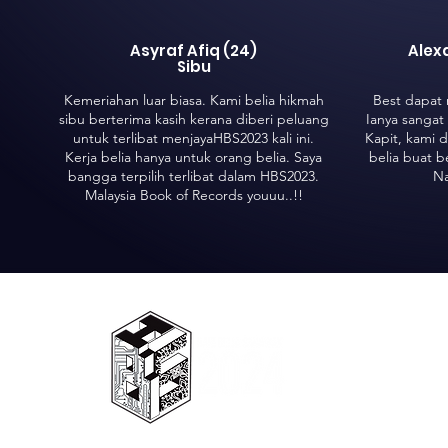
Asyraf Afiq (24)
Alex
Sibu
Kemeriahan luar biasa. Kami belia hikmah
Best dapat 
sibu berterima kasih kerana diberi peluang
Ianya sangat
untuk terlibat menjayaHBS2023 kali ini.
Kapit, kami d
Kerja belia hanya untuk orang belia. Saya
belia buat b
bangga terpilih terlibat dalam HBS2023.
Na
Malaysia Book of Records youuu..!!
D
© 2024 HARI BELIA SARAWAK COPYRIGHT RESERVED