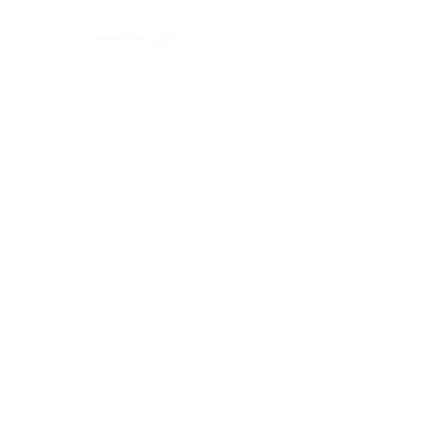
DESIGNED BY
DESIGN218.ASIA
Webmaster Login