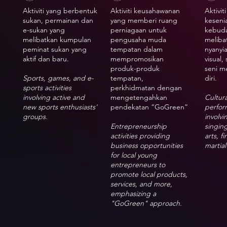
Aktiviti yang berbentuk
Aktiviti keusahawanan
Aktivi
sukan, permainan dan
yang memberi ruang
keseni
e-sukan yang
perniagaan untuk
kebuda
melibatkan kumpulan
pengusaha muda
meliba
peminat sukan yang
tempatan dalam
nyanyia
aktif dan baru.
mempromosikan
visual,
produk-produk
seni 
Sports, games, and e-
tempatan,
diri.
sports activities
perkhidmatan dengan
involving active and
mengetengahkan
Cultura
new sports enthusiasts'
pendekatan “GoGreen”
perform
groups.
involvi
Entrepreneurship
singing
activities providing
arts, f
business opportunities
martial
for local young
entrepreneurs to
promote local products,
services, and more,
emphasizing a
"GoGreen" approach.