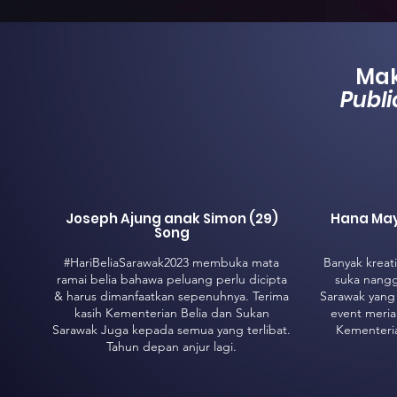
Mak
Publ
Joseph Ajung anak Simon (29)
Hana Mayu
Song
#HariBeliaSarawak2023 membuka mata
Banyak kreati
ramai belia bahawa peluang perlu dicipta
suka nangg
& harus dimanfaatkan sepenuhnya. Terima
Sarawak yang
kasih Kementerian Belia dan Sukan
event meria
Sarawak Juga kepada semua yang terlibat.
Kementeria
Tahun depan anjur lagi.