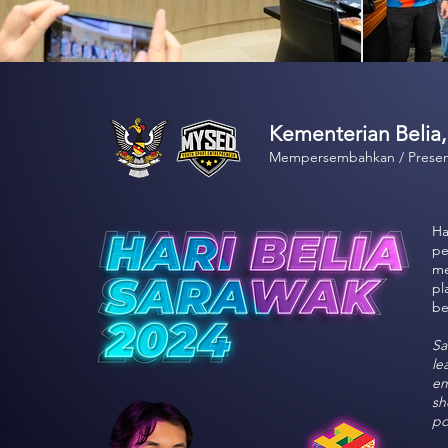
Kementerian Beli
Mempersembahkan / Prese
Ha
pe
me
pl
be
Sa
le
em
sh
po