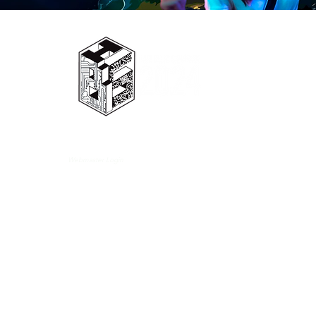
D
© 2024 HARI BELIA SARAWAK COPYRIGHT RESERVED
DESIGNED BY
DESIGN218.ASIA
Webmaster Login