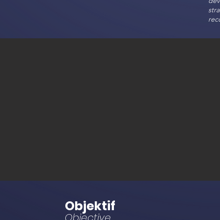
dev
str
rec
Objektif
Objective