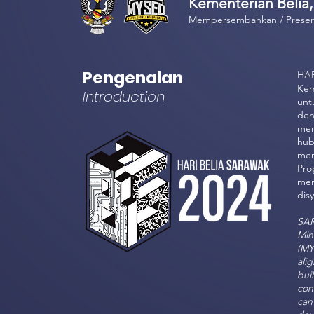
Kementerian Beli
Mempersembahkan / Prese
Pengenalan
HAR
Kem
Introduction
unt
den
mem
hub
men
Pro
men
dis
SAR
Min
(MY
ali
bui
con
can