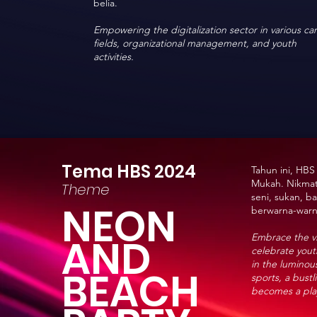
belia.
Empowering the digitalization sector in various ca
fields, organizational management, and youth
activities.
Tema HBS 2024
Tahun ini, HB
Mukah. Nikmati
Theme
seni, sukan, b
NEON
berwarna-warni
AND
Embrace the vi
celebrate yout
in the luminou
BEACH
sports, a bust
becomes a play